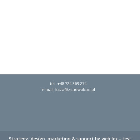
tel.:
+48 724 369 274
e-mail:
luiza@zsadwokaci.pl
Strategy, design, marketing & support by
web.lex - test