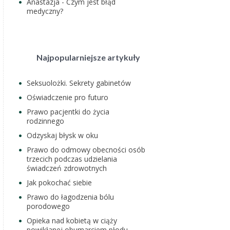
Anastazja
-
Czym jest błąd
medyczny?
Najpopularniejsze artykuły
Seksuolożki. Sekrety gabinetów
Oświadczenie pro futuro
Prawo pacjentki do życia
rodzinnego
Odzyskaj błysk w oku
Prawo do odmowy obecności osób
trzecich podczas udzielania
świadczeń zdrowotnych
Jak pokochać siebie
Prawo do łagodzenia bólu
porodowego
Opieka nad kobietą w ciąży
powikłanej obumarciem płodu