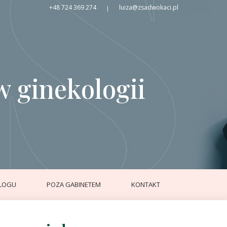
+48 724 369 274
luiza@zsadwokaci.pl
|
w ginekologii
LOGU
POZA GABINETEM
KONTAKT