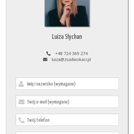
Luiza Słychan
+48 724 369 274
luiza@zsadwokaci.pl