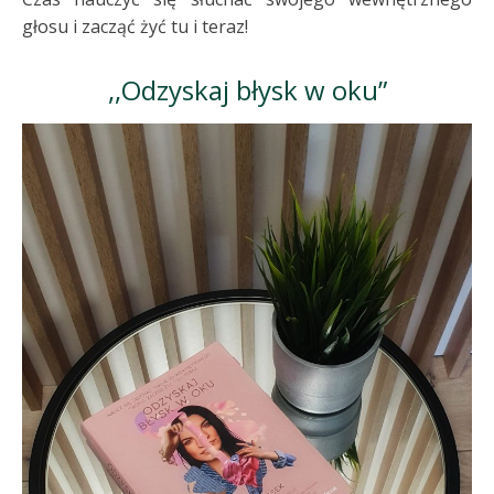
głosu i zacząć żyć tu i teraz!
,,Odzyskaj błysk w oku”