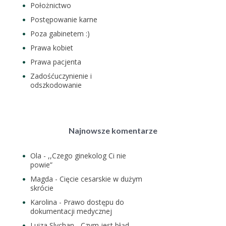
Położnictwo
Postępowanie karne
Poza gabinetem :)
Prawa kobiet
Prawa pacjenta
Zadośćuczynienie i
odszkodowanie
Najnowsze komentarze
Ola
-
,,Czego ginekolog Ci nie
powie”
Magda
-
Cięcie cesarskie w dużym
skrócie
Karolina
-
Prawo dostępu do
dokumentacji medycznej
Luiza Slychan
-
Czym jest błąd